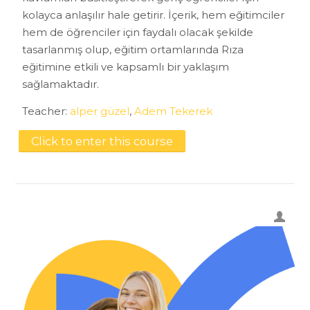
kolayca anlaşılır hale getirir. İçerik, hem eğitimciler
hem de öğrenciler için faydalı olacak şekilde
tasarlanmış olup, eğitim ortamlarında Rıza
eğitimine etkili ve kapsamlı bir yaklaşım
sağlamaktadır.
Teacher:
alper güzel
,
Adem Tekerek
Click to enter this course