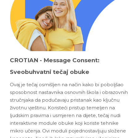
CROTIAN - Message Consent:
Sveobuhvatni tečaj obuke
Ovaj je tečaj osmišljen na način kako bi poboljšao
sposobnost nastavnika osnovnih škola i obrazovnih
stručnjaka da podučavaju pristanak kao ključnu
životnu vještinu. Koristeći pristup temeljen na
ljudskim pravima i usmjeren na dijete, tečaj nudi
interaktivne module obuke koji koriste tehnike
mikro učenja. Ovi moduli pojednostavljuju složene