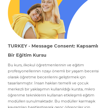
TURKEY - Message Consent: Kapsamlı
Bir Eğitim Kursu
Bu kurs, ilkokul öğretmenlerinin ve eğitim
profesyonellerinin rızayı önemli bir yaşam becerisi
olarak öğretme becerilerini geliştirmek için
tasarlanmıştır. İnsan hakları temelli ve çocuk
merkezli bir yaklaşımın kullanıldığı kursta, mikro
öğrenme tekniklerini kullanan etkileşimli eğitim
modülleri sunulmaktadır. Bu modüller karmaşık
kavramları basitleştirerek genç öğrenciler için