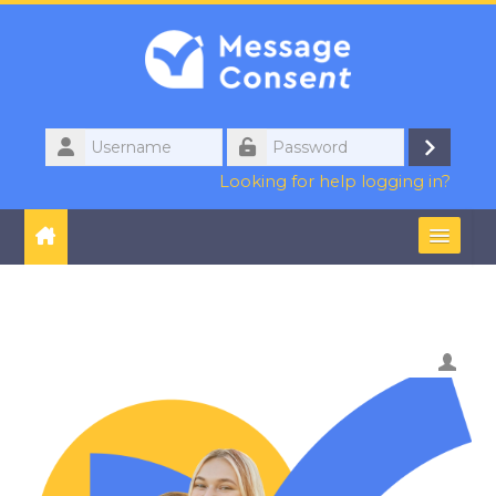
Skip to main content
Username
Log
Password
Looking for help logging in?
in
English ‎(en)‎