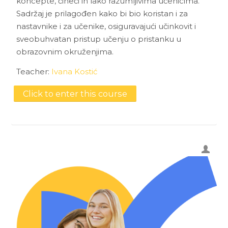
koncepte, čineći ih lako razumljivima učenicima.
Sadržaj je prilagođen kako bi bio koristan i za
nastavnike i za učenike, osiguravajući učinkovit i
sveobuhvatan pristup učenju o pristanku u
obrazovnim okruženjima.
Teacher:
Ivana Kostić
Click to enter this course